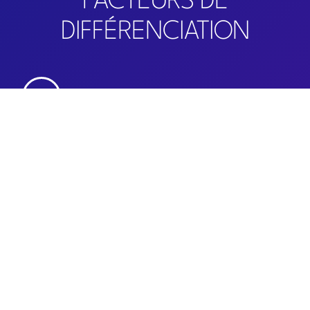
FACTEURS DE
DIFFÉRENCIATION
Parc Industriel
Situé dans l’Écoparc, près de l’autoroute 530, un des
trois parcs industriels de Valleyfield
Emplacement
À 30km de l’Île de Montréal